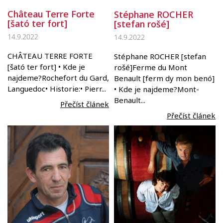
Château Terre Forte
Stéphane ROCHER
[šató ter fort]
[stefan rošé]
14.9.2022
14.9.2022
CHÂTEAU TERRE FORTE
Stéphane ROCHER [stefan
[šató ter fort] • Kde je
rošé]Ferme du Mont
najdeme?Rochefort du Gard,
Benault [ferm dy mon benó]
Languedoc• Historie:• Pierr...
• Kde je najdeme?Mont-
Benault...
Přečíst článek
Přečíst článek