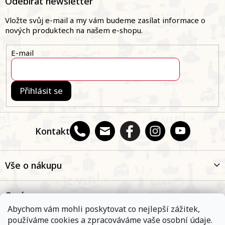
Odebírat newsletter
í
p
p
a
Vložte svůj e-mail a my vám budeme zasílat informace o
r
t
nových produktech na našem e-shopu.
v
í
k
y
E-mail
v
ý
p
i
Přihlásit se
s
u
Kontakt
Vše o nákupu
O nás
Abychom vám mohli poskytovat co nejlepší zážitek,
používáme cookies a zpracováváme vaše osobní údaje.