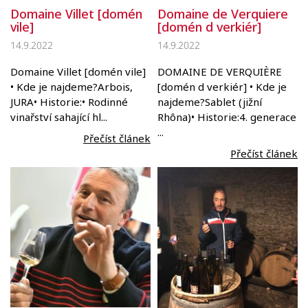
Domaine Villet [domén
Domaine de Verquiere
vile]
[domén d verkiér]
14.9.2022
14.9.2022
Domaine Villet [domén vile]
DOMAINE DE VERQUIÈRE
• Kde je najdeme?Arbois,
[domén d verkiér] • Kde je
JURA• Historie:• Rodinné
najdeme?Sablet (jižní
vinařství sahající hl...
Rhôna)• Historie:4. generace
...
Přečíst článek
Přečíst článek