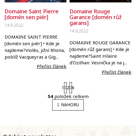
Domaine Rouge
Domaine Saint Pierre
Garance [domén růž
[domén sen piér]
garans]
14.9.2022
14.9.2022
DOMAINE SAINT PIERRE
DOMAINE ROUGE GARANCE
[domén sen piér] • Kde je
[domén růž garans] • Kde je
najdeme?Violès, jižní Rhona,
najdeme?Saint Hilaire
poblíž Vacqueyras a Gig...
d’Ozilhan. Vesnička je na j...
Přečíst článek
Přečíst článek
S
1
2
6
t
r
54
položek celkem
O
á
v
NAHORU
n
l
k
o
á
v
d
á
a
Z
n
c
á
í