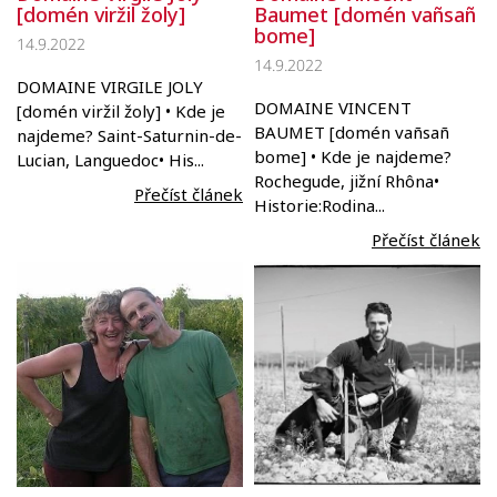
Baumet [domén vañsañ
[domén viržil žoly]
bome]
14.9.2022
14.9.2022
DOMAINE VIRGILE JOLY
DOMAINE VINCENT
[domén viržil žoly] • Kde je
BAUMET [domén vañsañ
najdeme? Saint-Saturnin-de-
bome] • Kde je najdeme?
Lucian, Languedoc• His...
Rochegude, jižní Rhôna•
Přečíst článek
Historie:Rodina...
Přečíst článek