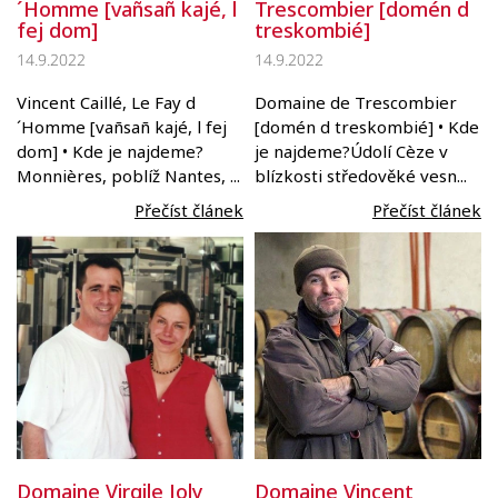
´Homme [vañsañ kajé, l
Trescombier [domén d
fej dom]
treskombié]
14.9.2022
14.9.2022
Vincent Caillé, Le Fay d
Domaine de Trescombier
´Homme [vañsañ kajé, l fej
[domén d treskombié] • Kde
dom] • Kde je najdeme?
je najdeme?Údolí Cèze v
Monnières, poblíž Nantes, ...
blízkosti středověké vesn...
Přečíst článek
Přečíst článek
Domaine Vincent
Domaine Virgile Joly