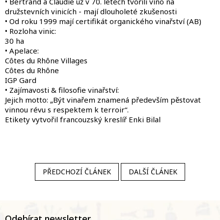
• Bertrand a Claudie už v 70. letech tvořili víno na
družstevních vinicích - mají dlouholeté zkušenosti
• Od roku 1999 mají certifikát organického vinařství (AB)
• Rozloha vinic:
30 ha
• Apelace:
Côtes du Rhône Villages
Côtes du Rhône
IGP Gard
• Zajímavosti & filosofie vinařství:
Jejich motto: „Být vinařem znamená především pěstovat
vinnou révu s respektem k terroir“.
Etikety vytvořil francouzský kreslíř Enki Bilal
PŘEDCHOZÍ ČLÁNEK
DALŠÍ ČLÁNEK
Z
á
Odebírat newsletter