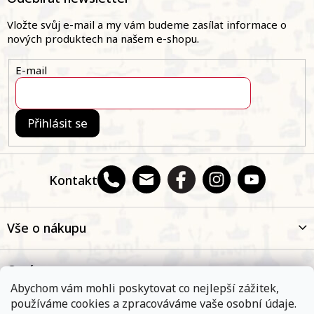
p
a
Vložte svůj e-mail a my vám budeme zasílat informace o
t
nových produktech na našem e-shopu.
í
E-mail
Přihlásit se
Kontakt
Vše o nákupu
O nás
Abychom vám mohli poskytovat co nejlepší zážitek,
používáme cookies a zpracováváme vaše osobní údaje.
Oblíbené kategorie