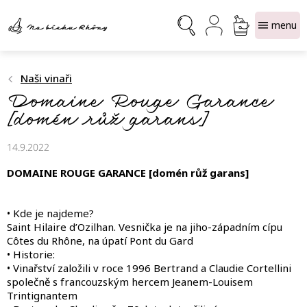
Přejít
NÁKUPNÍ
na
obsah
KOŠÍK
Naši vinaři
Domaine Rouge Garance
[domén růž garans]
14.9.2022
DOMAINE ROUGE GARANCE [domén růž garans]
• Kde je najdeme?
Saint Hilaire d’Ozilhan. Vesnička je na jiho-západním cípu
Côtes du Rhône, na úpatí Pont du Gard
• Historie:
• Vinařství založili v roce 1996 Bertrand a Claudie Cortellini
společně s francouzským hercem Jeanem-Louisem
Trintignantem