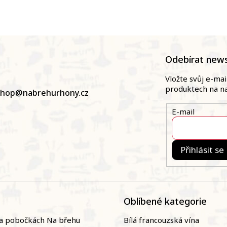
Odebírat news
Vložte svůj e-ma
produktech na n
shop
@
nabrehurhony.cz
E-mail
Přihlásit se
Oblíbené kategorie
a pobočkách Na břehu
Bílá francouzská vína