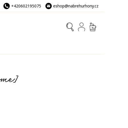
+420602195075
eshop@nabrehurhony.cz
NÁKUPNÍ
KOŠÍK
ome]