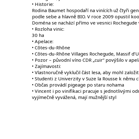
• Historie:
Rodina Baumet hospodaří na vinících už čtyři gen
podle sebe a hlavně BIO. V roce 2009 opustil koo
Doména se nachází přímo ve vesnici Rochegude 
• Rozloha vinic:
30 ha
• Apelace:
• Côtes-du-Rhône
• Côtes-du-Rhône Villages Rochegude, Massif d’U
• Pozor – původní víno CDR „cuir“ povýšilo v apel
• Zajímavosti:
• Vlastnoručně vyklučil část lesa, aby mohl založit
• Studenti z Univerzity v Suze la Rousse k němu c
• Občas provádí pigeage po staru nohama
• Vincent i po vinifikaci pracuje s jednotlivými 
vyjímečně vyvážená, mají mužnější styl