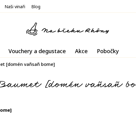
Naši vinaři
Blog
Vouchery a degustace
Akce
Pobočky
et [domén vañsañ bome]
Baumet [domén vañsañ b
bome]