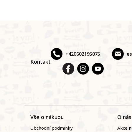
Z
á
p
a
t
+420602195075
e
í
Kontakt
Vše o nákupu
O nás
Obchodní podmínky
Akce n