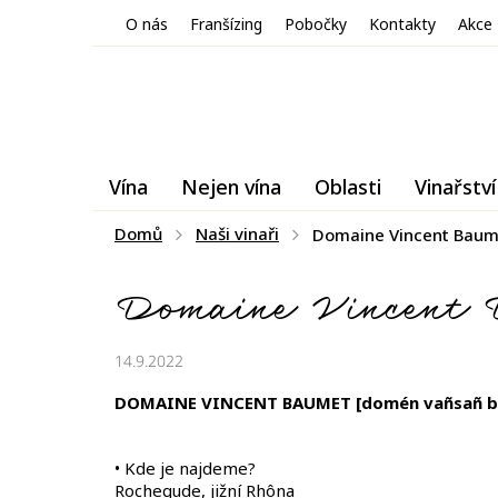
Přejít
O nás
Franšízing
Pobočky
Kontakty
Akce
na
obsah
Vína
Nejen vína
Oblasti
Vinařství
Domů
Naši vinaři
Domaine Vincent Baum
Domaine Vincent 
14.9.2022
DOMAINE VINCENT BAUMET [domén vañsañ 
• Kde je najdeme?
Rochegude, jižní Rhôna