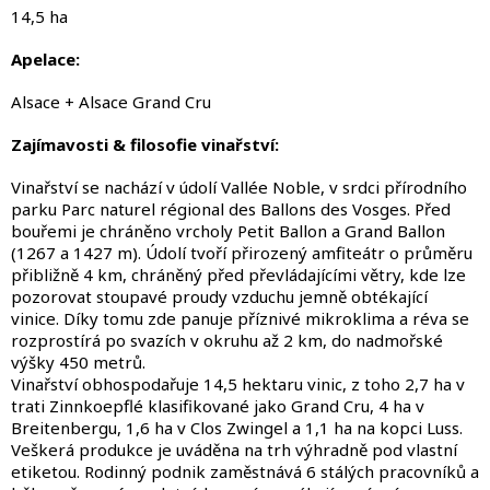
14,5 ha
Apelace:
Alsace + Alsace Grand Cru
Zajímavosti & filosofie vinařství:
Vinařství se nachází v údolí Vallée Noble, v srdci přírodního
parku Parc naturel régional des Ballons des Vosges. Před
bouřemi je chráněno vrcholy Petit Ballon a Grand Ballon
(1267 a 1427 m). Údolí tvoří přirozený amfiteátr o průměru
přibližně 4 km, chráněný před převládajícími větry, kde lze
pozorovat stoupavé proudy vzduchu jemně obtékající
vinice. Díky tomu zde panuje příznivé mikroklima a réva se
rozprostírá po svazích v okruhu až 2 km, do nadmořské
výšky 450 metrů.
Vinařství obhospodařuje 14,5 hektaru vinic, z toho 2,7 ha v
trati Zinnkoepflé klasifikované jako Grand Cru, 4 ha v
Breitenbergu, 1,6 ha v Clos Zwingel a 1,1 ha na kopci Luss.
Veškerá produkce je uváděna na trh výhradně pod vlastní
etiketou. Rodinný podnik zaměstnává 6 stálých pracovníků a