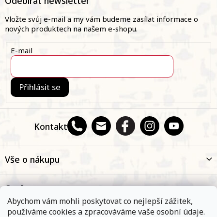
Odebírat newsletter
p
a
Vložte svůj e-mail a my vám budeme zasílat informace o
t
nových produktech na našem e-shopu.
í
E-mail
Přihlásit se
Kontakt
Vše o nákupu
O nás
Abychom vám mohli poskytovat co nejlepší zážitek,
používáme cookies a zpracováváme vaše osobní údaje.