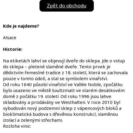
Zpět do obchodu
Kde je najdeme?
Alsace
Historie:
Na etiketách lahví se objevují dveře do sklepa. Jde o vstup
do sklepa – pletené slaměné dveře. Tento prvek je
dědictvím řemeslné tradice z 18. století, která se zachovala
pouze v tomto údolí, a stal se symbolem vinařství.
Od roku 1640 působí vinařství ve Vallée Noble, zpočátku
bylo usazeno ve městě Soultzmatt ve starém desátkovém
domě z počátku 19. století. Od roku 1996 jsou lahve
skladovány a prodávány ve Westhalten. V roce 2010 byl
vybudován nový podzemní sklep z vápencových bloků a
bioklimatická budova s dřevěnou konstrukcí, slaměnou
izolací a zelenými střechami.
Rozloha vinic: