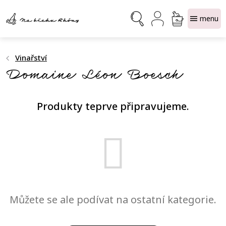
Přejít
NÁKUPNÍ
na
obsah
KOŠÍK
Vinařství
Domaine Léon Boesch
Produkty teprve připravujeme.
Můžete se ale podívat na ostatní kategorie.