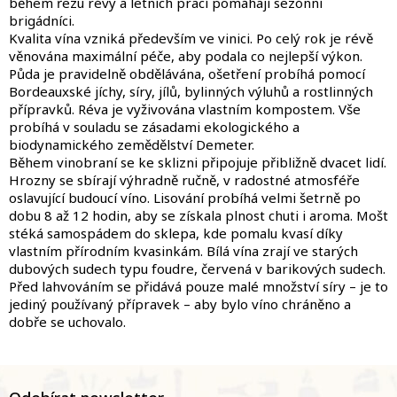
během řezu révy a letních prací pomáhají sezónní
brigádníci.
Kvalita vína vzniká především ve vinici. Po celý rok je révě
věnována maximální péče, aby podala co nejlepší výkon.
Půda je pravidelně obdělávána, ošetření probíhá pomocí
Bordeauxské jíchy, síry, jílů, bylinných výluhů a rostlinných
přípravků. Réva je vyživována vlastním kompostem. Vše
probíhá v souladu se zásadami ekologického a
biodynamického zemědělství Demeter.
Během vinobraní se ke sklizni připojuje přibližně dvacet lidí.
Hrozny se sbírají výhradně ručně, v radostné atmosféře
oslavující budoucí víno. Lisování probíhá velmi šetrně po
dobu 8 až 12 hodin, aby se získala plnost chuti i aroma. Mošt
stéká samospádem do sklepa, kde pomalu kvasí díky
vlastním přírodním kvasinkám. Bílá vína zrají ve starých
dubových sudech typu foudre, červená v barikových sudech.
Před lahvováním se přidává pouze malé množství síry – je to
jediný používaný přípravek – aby bylo víno chráněno a
dobře se uchovalo.
Z
á