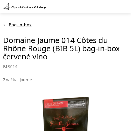
Přejít
na
obsah
Bag-in-box
Domaine Jaume 014 Côtes du
Rhône Rouge (BIB 5L) bag-in-box
červené víno
BIB014
Značka:
Jaume