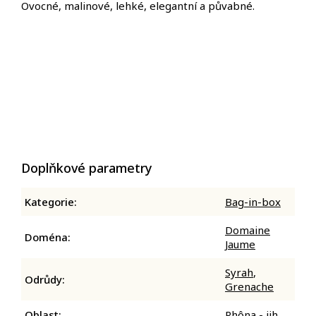
Ovocné, malinové, lehké, elegantní a půvabné.
Doplňkové parametry
Kategorie
:
Bag-in-box
Domaine
Doména
:
Jaume
Syrah
,
Odrůdy
:
Grenache
Oblast
:
Rhôna - jih