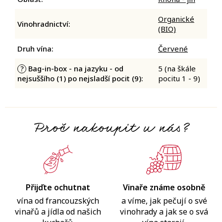
Organické
Vinohradnictví
:
(BIO)
Druh vína
:
Červené
Bag-in-box - na jazyku - od
5 (na škále
?
nejsuššího (1) po nejsladší pocit (9)
:
pocitu 1 - 9)
Proč nakoupit u nás?
Přijďte ochutnat
Vinaře známe osobně
vína od francouzských
a víme, jak pečují o své
vinařů a jídla od našich
vinohrady a jak se o svá