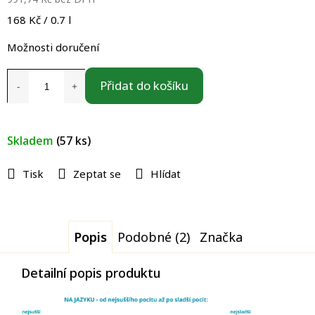
Měrná
168 Kč / 0.7 l
cena:
Možnosti doručení
Přidat do košíku
Skladem
(57 ks)
Tisk
Zeptat se
Hlídat
Popis
Podobné (2)
Značka
Detailní popis produktu