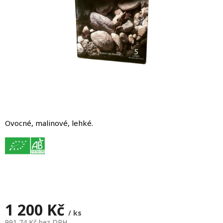
Ovocné, malinové, lehké.
1 200 Kč
/ ks
991,74 Kč bez DPH