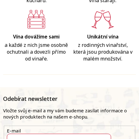
kuchařů.
vína starají.
Vína dovážíme sami
Unikátní vína
a každé z nich jsme osobně
z rodinných vinařství,
ochutnali a dovezli přímo
která jsou produkována v
od vinaře.
malém množství.
Z
á
Odebírat newsletter
p
a
Vložte svůj e-mail a my vám budeme zasílat informace o
t
nových produktech na našem e-shopu.
í
E-mail