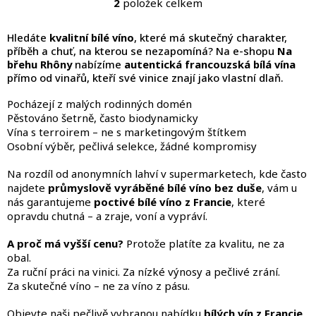
2
položek celkem
O
v
l
Hledáte
kvalitní bílé víno
, které má skutečný charakter,
á
příběh a chuť, na kterou se nezapomíná? Na e-shopu
Na
d
břehu Rhôny
nabízíme
autentická francouzská bílá vína
a
přímo od vinařů, kteří své vinice znají jako vlastní dlaň.
c
í
Pocházejí z malých rodinných domén
p
Pěstováno šetrně, často biodynamicky
r
Vína s terroirem – ne s marketingovým štítkem
v
Osobní výběr, pečlivá selekce, žádné kompromisy
k
y
Na rozdíl od anonymních lahví v supermarketech, kde často
v
najdete
průmyslově vyráběné bílé víno bez duše
, vám u
ý
nás garantujeme
poctivé bílé víno z Francie
, které
p
opravdu chutná – a zraje, voní a vypráví.
i
s
A proč má vyšší cenu?
Protože platíte za kvalitu, ne za
u
obal.
Za ruční práci na vinici. Za nízké výnosy a pečlivé zrání.
Za skutečné víno – ne za víno z pásu.
Objevte naši pečlivě vybranou nabídku
bílých vín z Francie