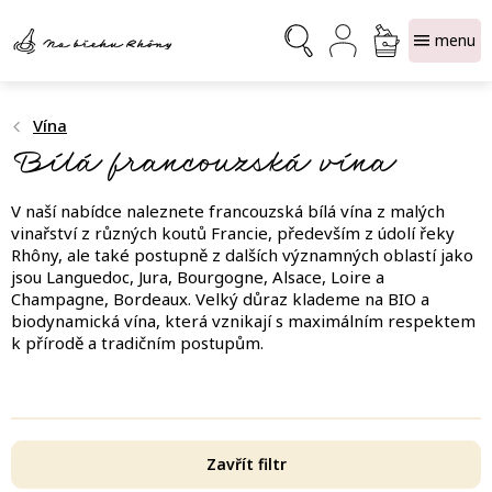
Přejít
NÁKUPNÍ
na
obsah
KOŠÍK
Vína
Bílá francouzská vína
V naší nabídce naleznete francouzská bílá vína z malých
vinařství z různých koutů Francie, především z údolí řeky
Rhôny, ale také postupně z dalších významných oblastí jako
jsou Languedoc, Jura, Bourgogne, Alsace, Loire a
Champagne, Bordeaux. Velký důraz klademe na BIO a
biodynamická vína, která vznikají s maximálním respektem
k přírodě a tradičním postupům.
Zavřít filtr