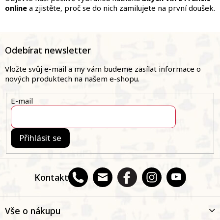
online
a zjistěte, proč se do nich zamilujete na první doušek.
Z
á
Odebírat newsletter
p
a
Vložte svůj e-mail a my vám budeme zasílat informace o
t
nových produktech na našem e-shopu.
í
E-mail
Přihlásit se
Kontakt
Vše o nákupu