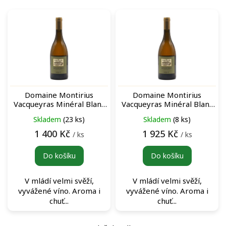
V
ý
p
i
s
p
r
o
Domaine Montirius
Domaine Montirius
d
Vacqueyras Minéral Blanc
Vacqueyras Minéral Blanc
u
bílé víno
2019 archivní bílé víno
Skladem
(23 ks)
Skladem
(8 ks)
k
t
1 400 Kč
1 925 Kč
/ ks
/ ks
ů
Do košíku
Do košíku
V mládí velmi svěží,
V mládí velmi svěží,
vyvážené víno. Aroma i
vyvážené víno. Aroma i
chuť...
chuť...