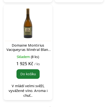
Domaine Montirius
Vacqueyras Minéral Blanc
2019 archivní bílé víno
Skladem
(8 ks)
1 925 Kč
/ ks
Do košíku
V mládí velmi svěží,
vyvážené víno. Aroma i
chuť...