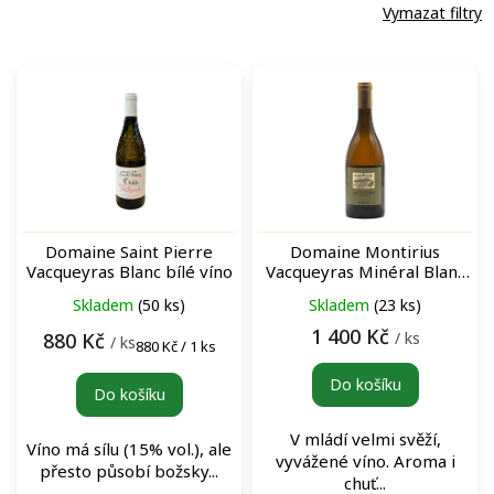
Vymazat filtry
V
ý
p
i
s
p
r
o
Domaine Saint Pierre
Domaine Montirius
d
Vacqueyras Blanc bílé víno
Vacqueyras Minéral Blanc
u
bílé víno
Skladem
(50 ks)
Skladem
(23 ks)
k
t
1 400 Kč
/ ks
880 Kč
/ ks
Měrná
880 Kč / 1 ks
ů
cena:
Do košíku
Do košíku
V mládí velmi svěží,
Víno má sílu (15% vol.), ale
vyvážené víno. Aroma i
přesto působí božsky...
chuť...