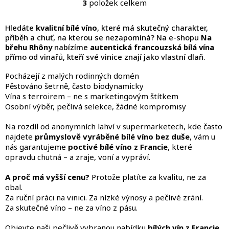
3
položek celkem
O
v
l
Hledáte
kvalitní bílé víno
, které má skutečný charakter,
á
příběh a chuť, na kterou se nezapomíná? Na e-shopu
Na
d
břehu Rhôny
nabízíme
autentická francouzská bílá vína
a
přímo od vinařů, kteří své vinice znají jako vlastní dlaň.
c
í
Pocházejí z malých rodinných domén
p
Pěstováno šetrně, často biodynamicky
r
Vína s terroirem – ne s marketingovým štítkem
v
Osobní výběr, pečlivá selekce, žádné kompromisy
k
y
Na rozdíl od anonymních lahví v supermarketech, kde často
v
najdete
průmyslově vyráběné bílé víno bez duše
, vám u
ý
nás garantujeme
poctivé bílé víno z Francie
, které
p
opravdu chutná – a zraje, voní a vypráví.
i
s
A proč má vyšší cenu?
Protože platíte za kvalitu, ne za
u
obal.
Za ruční práci na vinici. Za nízké výnosy a pečlivé zrání.
Za skutečné víno – ne za víno z pásu.
Objevte naši pečlivě vybranou nabídku
bílých vín z Francie