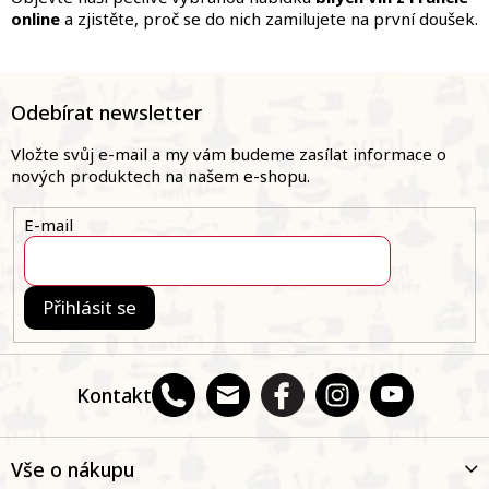
online
a zjistěte, proč se do nich zamilujete na první doušek.
Z
á
Odebírat newsletter
p
a
Vložte svůj e-mail a my vám budeme zasílat informace o
t
nových produktech na našem e-shopu.
í
E-mail
Přihlásit se
Kontakt
Vše o nákupu