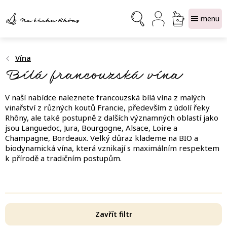
Přejít
NÁKUPNÍ
na
obsah
KOŠÍK
Vína
Bílá francouzská vína
V naší nabídce naleznete francouzská bílá vína z malých
vinařství z různých koutů Francie, především z údolí řeky
Rhôny, ale také postupně z dalších významných oblastí jako
jsou Languedoc, Jura, Bourgogne, Alsace, Loire a
Champagne, Bordeaux. Velký důraz klademe na BIO a
biodynamická vína, která vznikají s maximálním respektem
k přírodě a tradičním postupům.
Zavřít filtr