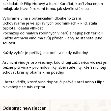
zakladatelé Filip Hotový a Karel Karafiát, kteří vína nejen
milují, ale hlavně rozumí tomu, jak skvěle stárnou.
Vybíráme vína s potenciálem dlouhého zrání.
Uchováváme je ve správných podmínkách – klid, stálá
teplota, ideální vlhkost.
Pocházejí od malých rodinných vinařů z nejlepších terroir.
Každé archivní víno má svůj příběh – a vy se stanete jeho
součástí.
Každý výběr je pečlivý, osobní – a nikdy náhodný.
Archivní víno je pro všechny, kdo chtějí zažít něco víc než jen
běžné pití vína – pro milovníky, sběratele i ty, kteří si chtějí
schovat krásný okamžik na později.
Chcete vědět, které víno doporučí právě Karel nebo Filip?
Neváhejte se nás zeptat.
Z
á
Odebírat newsletter