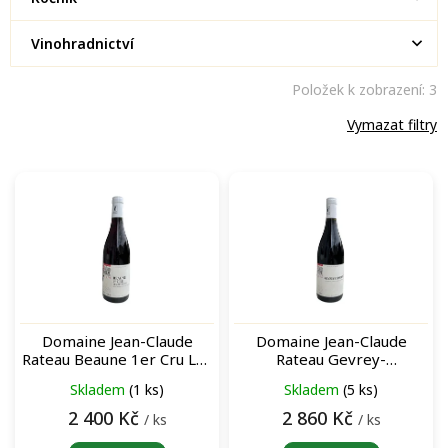
Vinohradnictví
Položek k zobrazení:
3
Vymazat filtry
V
ý
p
i
s
p
r
o
Domaine Jean-Claude
Domaine Jean-Claude
d
Rateau Beaune 1er Cru Les
Rateau Gevrey-
u
Reversées Rouge 2021
Chambertin Rouge 2018
Skladem
(1 ks)
Skladem
(5 ks)
k
archivní červené víno
archivní červené víno
t
2 400 Kč
2 860 Kč
/ ks
/ ks
ů