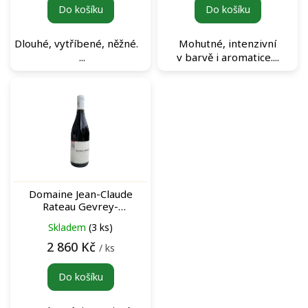
Do košíku
Do košíku
Dlouhé, vytříbené, něžné.
Mohutné, intenzivní
...
v barvě i aromatice....
Domaine Jean-Claude
Rateau Gevrey-
Chambertin Rouge 2021
Skladem
(3 ks)
archivní červené víno
2 860 Kč
/ ks
Do košíku