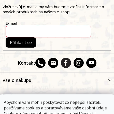
p
a
Vložte svůj e-mail a my vám budeme zasílat informace o
t
nových produktech na našem e-shopu.
í
E-mail
Přihlásit se
Kontakt
Vše o nákupu
O nás
Abychom vám mohli poskytovat co nejlepší zážitek,
používáme cookies a zpracováváme vaše osobní údaje.
Oblíbené kategorie
Cookies nám pomáhají analyzovat návštěvnost a