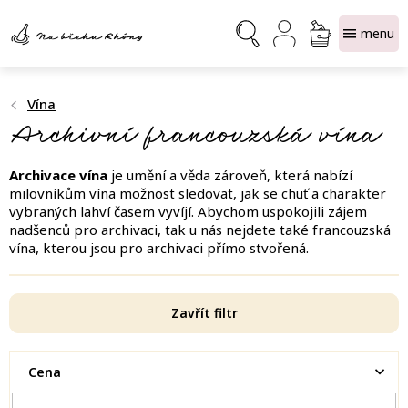
Přejít
NÁKUPNÍ
na
obsah
KOŠÍK
Vína
Archivní francouzská vína
Archivace vína
je umění a věda zároveň, která nabízí
milovníkům vína možnost sledovat, jak se chuť a charakter
vybraných lahví časem vyvíjí. Abychom uspokojili zájem
nadšenců pro archivaci, tak u nás nejdete také francouzská
vína, kterou jsou pro archivaci přímo stvořená.
Zavřít filtr
Cena