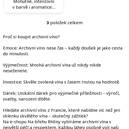
Mohutné, intenzivní
v barvě i aromatice....
3
položek celkem
O
v
l
Proč si koupit archivní víno?
á
d
Emoce: Archivní víno nese čas – každý doušek je jako cesta
a
do minulosti.
c
í
Výjimečnost: Mnohá archivní vína už nikdy nikde
p
neseženete.
r
v
Investice: Skvěle zvolená vína s časem rostou na hodnotě.
k
y
Dárek: Unikátní dárek pro výjimečné příležitosti – výročí,
v
svatby, narození dítěte.
ý
p
Hledáte archivní víno z Francie, které nabídne víc než jen
i
sklenku skvělého vína – skutečný zážitek?
s
Na e-shopu Na břehu Rhôny vybíráme archivní vína s
u
největší péčí a respektem. Každou láhev osobně volí naši