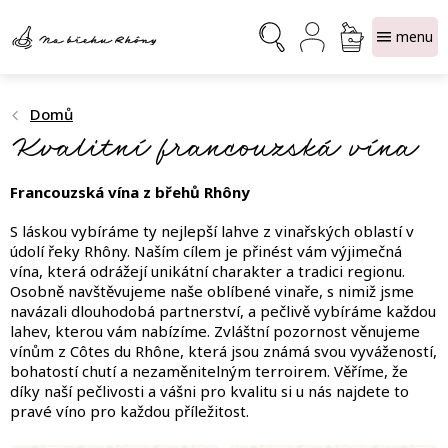
Přejít
NÁKUPNÍ
na
obsah
KOŠÍK
Domů
Kvalitní francouzská vína
Francouzská vína z břehů Rhôny
S láskou vybíráme ty nejlepší lahve z vinařských oblastí v
údolí řeky Rhôny. Naším cílem je přinést vám výjimečná
vína, která odrážejí unikátní charakter a tradici regionu.
Osobně navštěvujeme naše oblíbené vinaře, s nimiž jsme
navázali dlouhodobá partnerství, a pečlivě vybíráme každou
lahev, kterou vám nabízíme. Zvláštní pozornost věnujeme
vínům z Côtes du Rhône, která jsou známá svou vyvážeností,
bohatostí chutí a nezaměnitelným terroirem. Věříme, že
díky naší pečlivosti a vášni pro kvalitu si u nás najdete to
pravé víno pro každou příležitost.