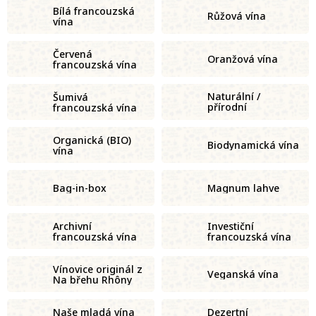
Bílá francouzská
Růžová vína
vína
Červená
Oranžová vína
francouzská vína
Naturální /
Šumivá
přírodní
francouzská vína
francouzská vína
Organická (BIO)
Biodynamická vína
vína
Bag-in-box
Magnum lahve
Archivní
Investiční
francouzská vína
francouzská vína
Vínovice originál z
Veganská vína
Na břehu Rhôny
Naše mladá vína
Dezertní