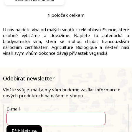
1
položek celkem
O
v
l
U nás najdete vína od malých vinařů z celé oblasti Francie, které
á
osobně vybíráme a dovážíme. Najdete tu autentická a
d
biodynamická vína, která se mohou chlubit francouzským
a
národním certifikátem Agriculture Biologique a někteří naši
c
vinaři svým vínům dokonce dávají přívlastek veganská.
í
p
r
Z
v
á
Odebírat newsletter
k
p
y
a
v
Vložte svůj e-mail a my vám budeme zasílat informace o
ý
t
nových produktech na našem e-shopu.
p
í
i
E-mail
s
u
Přihlásit se