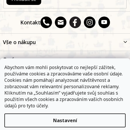
Kontakt
Vše o nákupu
O nás
Abychom vám mohli poskytovat co nejlepší zážitek,
používáme cookies a zpracováváme vaše osobní údaje.
Oblíbené kategorie
Cookies nám pomáhají analyzovat návštěvnost a
zobrazovat vám relevantní personalizované reklamy.
Kliknutím na „Souhlasím“ vyjadřujete svůj souhlas s
Kontakt
použitím všech cookies a zpracováním vašich osobních
údajů pro tyto účely.
Nastavení
Objednávky, které přijmeme a jsou uhrazeny do 11,00 hodin
expedujeme ještě v ten samý den. Vyčkejte prosím na
Copyright 2026
E-shop Na břehu Rhôny
. Všechna práva