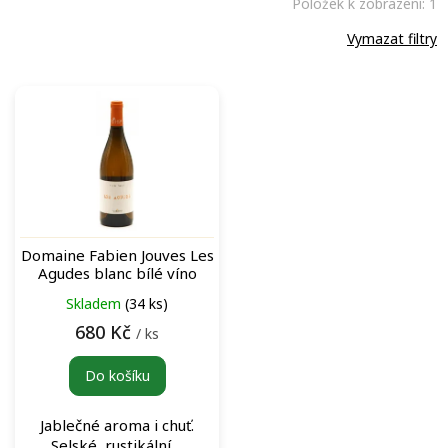
Položek k zobrazení:
1
Vymazat filtry
V
ý
p
i
s
p
r
o
Domaine Fabien Jouves Les
d
Agudes blanc bílé víno
u
Skladem
(34 ks)
k
t
680 Kč
/ ks
ů
Do košíku
Jablečné aroma i chuť.
Selské, rustikální....