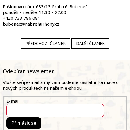
Puškinovo nám. 633/13 Praha 6-Bubeneč
pondělí – neděle: 11:30 – 22:00
+420 733 786 081​
bubenec@nabrehurhony.cz
PŘEDCHOZÍ ČLÁNEK
DALŠÍ ČLÁNEK
Z
á
Odebírat newsletter
p
a
Vložte svůj e-mail a my vám budeme zasílat informace o
t
nových produktech na našem e-shopu.
í
E-mail
Přihlásit se