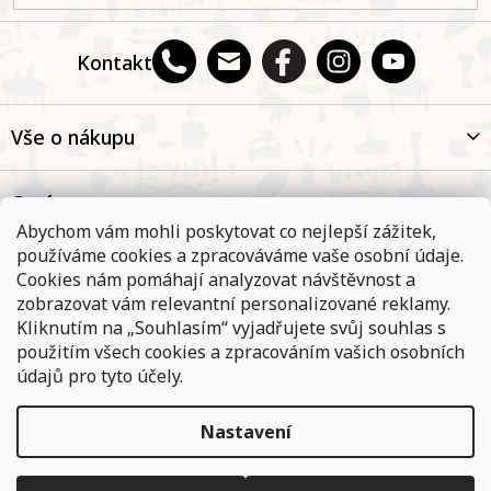
Kontakt
Vše o nákupu
O nás
Abychom vám mohli poskytovat co nejlepší zážitek,
používáme cookies a zpracováváme vaše osobní údaje.
Oblíbené kategorie
Cookies nám pomáhají analyzovat návštěvnost a
zobrazovat vám relevantní personalizované reklamy.
Kliknutím na „Souhlasím“ vyjadřujete svůj souhlas s
Kontakt
použitím všech cookies a zpracováním vašich osobních
údajů pro tyto účely.
Nastavení
Objednávky, které přijmeme a jsou uhrazeny do 11,00 hodin
expedujeme ještě v ten samý den. Vyčkejte prosím na
Copyright 2026
E-shop Na břehu Rhôny
. Všechna práva
informace od přepravní společnosti. Pokud jste zvolili osobní
vyhrazena.
Upravit nastavení cookies