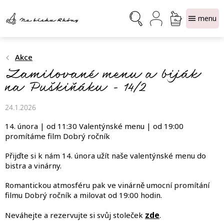
Přejít
NÁKUPNÍ
na
obsah
KOŠÍK
Akce
Zamilované menu a biják
na Puškiňáku - 14/2
24.1.2026
14. února | od 11:30 Valentýnské menu | od 19:00
promítáme film Dobrý ročník
Přijďte si k nám 14. února užít naše valentýnské menu do
bistra a vinárny.
Romantickou atmosféru pak ve vinárně umocní promítání
filmu Dobrý ročník a milovat od 19:00 hodin.
zde
Neváhejte a rezervujte si svůj stoleček
.