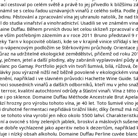
rací cestoval po celém světě a právě to jej přivedlo k bližšímu 
námil se s celou řadou uznávaných vinařů z celého světa. Podle je
rodinu. Pěstování a zpracování vína jej uhranulo natolik, že nad
l do studia vinařství a vinohradnictví. Usadili se ve známém vi
maine Duffau. Během prvních dvou let celou sklizeň zpracoval v 
se vším potřebným zázemím a v roce 2011 Bruno představil 9 rů
y Tarn v kopcovité oblasti, kde se v krajině vinice střídají s les
vito-vápencovým podložím se štěrkovitými průchody. Orientace je
důraz na udržitelné ekologické zemědělství, přičemž od roku 201
, ječmen, jetel a další plodiny, aby zabránili vyplavování půdy a z
nc po Gamay. Portfolio jejich vín tvoří šumivá, bílá, růžová, č
 dávky jsou výrazně nižší než běžně povolené v ekologickém vinař
cenění, například i ve slavném průvodci Hachette Wine Guide. S
 sousedních vinařů a dalších odborníků, kteří mu v jeho snaže
í terroir, kvalitní autochtonní odrůdy a šťastní vinaři. Vína z
 i po sklence. Domaine Duffau Méthode Ancestrale Brut Apelace
ází hrozny pro výrobu tohoto vína, je 40 let. Toto šumivé víno 
i druhotné fermentaci nepřidává tirážní likér, díky čemuž má niž
e tohoto vína vyrobí jen něco okolo 5500 lahví. Charakteristka
lní a ovocné s tóny zelených jablek, broskví a máslových sušene
dobře vychlazené jako aperitiv nebo k dezertům, například k 
uje i nízký obsah alkoholu. Domaine Duffau Perline cuvée blanc 