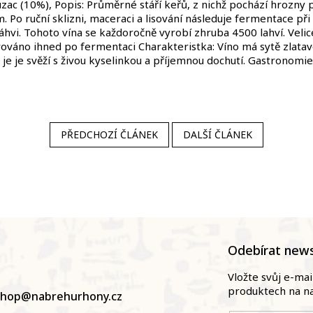
c (10%), Popis: Průměrné stáří keřů, z nichž pochází hrozny pr
 Po ruční sklizni, maceraci a lisování následuje fermentace při
láhvi. Tohoto vína se každoročně vyrobí zhruba 4500 lahví. Veli
 lahvováno ihned po fermentaci Charakteristka: Víno má sytě zlata
e je je svěží s živou kyselinkou a příjemnou dochutí. Gastronomi
PŘEDCHOZÍ ČLÁNEK
DALŠÍ ČLÁNEK
Odebírat news
Vložte svůj e-ma
produktech na n
shop
@
nabrehurhony.cz