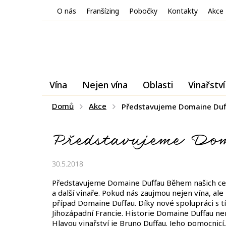
Přejít
O nás
Franšízing
Pobočky
Kontakty
Akce
na
obsah
Vína
Nejen vína
Oblasti
Vinařství
Domů
Akce
Představujeme Domaine Duf
Představujeme Do
30.5.2018
Představujeme Domaine Duffau Během našich ces
a další vinaře. Pokud nás zaujmou nejen vína, ale
případ Domaine Duffau. Díky nové spolupráci s tí
Jihozápadní Francie. Historie Domaine Duffau není
Hlavou vinařství je Bruno Duffau. Jeho pomocnicí