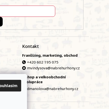
Kontakt
Franšízing, marketing, obchod
+420 602 195 075
mvindysova@nabrehurhony.cz
E-shop a velkoobchodní
zská
spolupráce
ouhlasím
dmanolova@nabrehurhony.cz