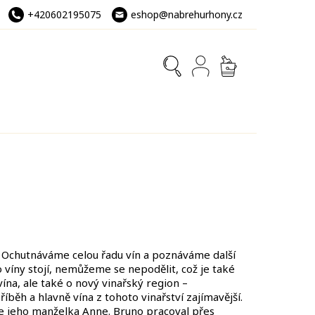
+420602195075
eshop@nabrehurhony.cz
NÁKUPNÍ
KOŠÍK
 Ochutnáváme celou řadu vín a poznáváme další
o víny stojí, nemůžeme se nepodělit, což je také
ína, ale také o nový vinařský region –
íběh a hlavně vína z tohoto vinařství zajímavější.
 je jeho manželka Anne. Bruno pracoval přes