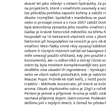
dvacet let jako inženýr v oblasti hydrauliky. Za p
na projektech, které s vinařstvím souvisely a sez
čas převážila potřeba zapustit kořeny a založit 
dlouho rozmýšlet. Společně s manželkou se pusti
nebo si pronajal vinice a v roce 2007 založil Do
byla dokončena výstavba jeho nového vinařství 
Gaillac je krásné historické městečko na břehu řek
hospodaří na 16 hektarech vlastních vinic s jílo
faktorem při hospodaření na vinicích je pro ně 
vinařství. Mezi řádky vinné révy vysazují luštěniny
celkem 9 různých místních odrůd od Sauvignon bla
míře omezují použití siřičitanů, kdy jimi použité
konzumentů, ale i u odborníků a sbírají různá o
snem by byla mnohem komplikovanější bez pomoci
skvělého vína zásadní tři ingredience – Vynikajíc
nebo ve všech našich pobočkách, kde je nabízíme
Mauzac Popis: Průměrné stáří keřů, z nichž poch
tradiční – Méthode Ancestrate, při které se kvůl
aroma. Obsah zbytkového cukru je 23g/l a ročně s
Perlení je jemné a příjemné. Aroma je svěží, vitá
nechává příjemný dojem. Gastronomie: Podáváme 
delšímu pití v teplých dnech, k čemuž ho předurč