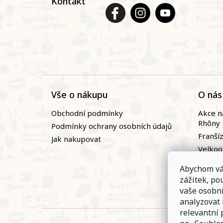
Kontakt
Vše o nákupu
O nás
Obchodní podmínky
Akce n
Rhôny
Podmínky ochrany osobních údajů
Franší
Jak nakupovat
Velko
Naši vi
Abychom vá
Novin
zážitek, p
Zaměst
vaše osobn
analyzovat
relevantní 