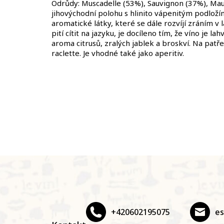
Odrůdy: Muscadelle (53%), Sauvignon (37%), Mauza
jihovýchodní polohu s hlinito vápenitým podložím.
aromatické látky, které se dále rozvíjí zráním v 
pití cítit na jazyku, je docíleno tím, že víno je
aroma citrusů, zralých jablek a broskví. Na patř
raclette. Je vhodné také jako aperitiv.
Z
á
p
a
t
+420602195075
e
í