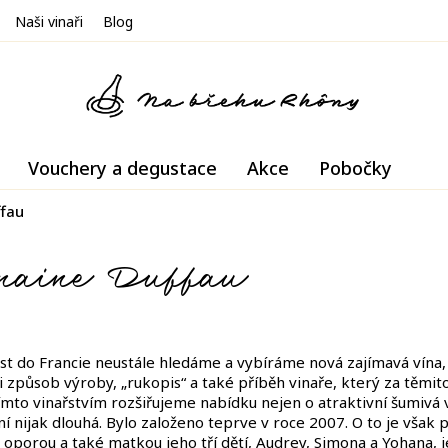
Naši vinaři
Blog
Vouchery a degustace
Akce
Pobočky
fau
maine Duffau
t do Francie neustále hledáme a vybíráme nová zajímavá vína,
 i způsob výroby, „rukopis“ a také příběh vinaře, který za těmit
mto vinařstvím rozšiřujeme nabídku nejen o atraktivní šumivá v
 nijak dlouhá. Bylo založeno teprve v roce 2007. O to je však př
, oporou a také matkou jeho tří dětí, Audrey, Simona a Yohana,