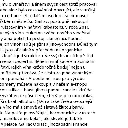
zájmu o vinařství. Během svých cest totiž pracoval
ho slov bylo cestování obohacující, ale v určitý
 tím, co bude jeho dalším osudem, se nemusel
nařském městečku Gaillac, postupně nakoupil
družstevním vinařství Rabastens. V roce 2010
zných vín s etiketou svého nového vinařství.
y a na polích tu pěstují slunečnici. Rodina
jich vinohradů je jižní a jihovýchodní. Důležitým
7 jsou oficiálně v přechodu na organické
lepšili její strukturu. Ve svých vinicích pěstují
ervená i dezertní. Během vinifikace v maximální
ství. Jejich vína každoročně bodují nejen u
ám Bruno přiznává, že cesta za jeho vinařským
ní pomáhali. A podle něj jsou pro výrobu
 této domény můžete nakoupit v našem e-shopu
: Gaillac Oblast: Jihozápadní Francie Odrůda:
je vyráběno způsobem, který je pro tuto oblast
ší obsah alkoholu (8%) a také živé a ovocnější
: Víno má slámově až zlatavě žlutou barvu.
k. Na patře je osvěžující, harmonické a v ústech
mandlovému koláči, ale skvělé je také k
Apelace: Gaillac Oblast: Jihozápadní Francie