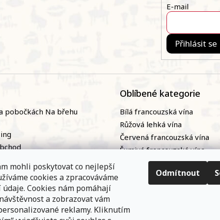
E-mail
Přihlásit se
Oblíbené kategorie
a pobočkách Na břehu
Bílá francouzská vína
Růžová lehká vína
zing
Červená francouzská vína
obchod
Šumivá francouzská vína
naři
Naturální / přírodní francou
m mohli poskytovat co nejlepší
ky
vína|
Odmítnout
S
oužíváme cookies a zpracováváme
nání
Bag-in-box
í údaje. Cookies nám pomáhají
 návštěvnost a zobrazovat vám
personalizované reklamy. Kliknutím