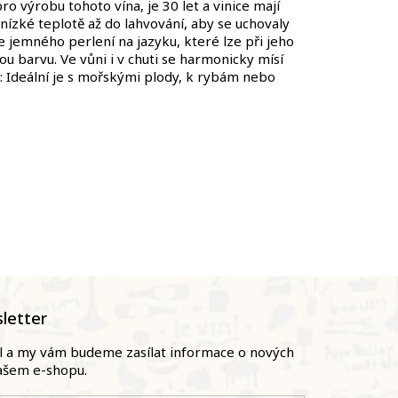
o výrobu tohoto vína, je 30 let a vinice mají
 nízké teplotě až do lahvování, aby se uchovaly
ce jemného perlení na jazyku, které lze při jeho
vou barvu. Ve vůni i v chuti se harmonicky mísí
e: Ideální je s mořskými plody, k rybám nebo
letter
il a my vám budeme zasílat informace o nových
ašem e-shopu.