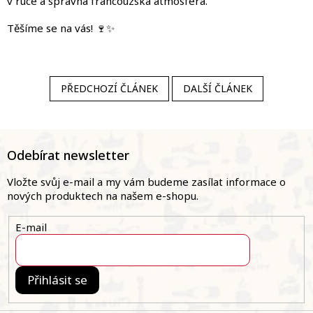
v ruce a správná francouzská atmosféra.
Těšíme se na vás! 🍷✨
PŘEDCHOZÍ ČLÁNEK
DALŠÍ ČLÁNEK
Z
á
Odebírat newsletter
p
a
Vložte svůj e-mail a my vám budeme zasílat informace o
t
nových produktech na našem e-shopu.
í
E-mail
Přihlásit se