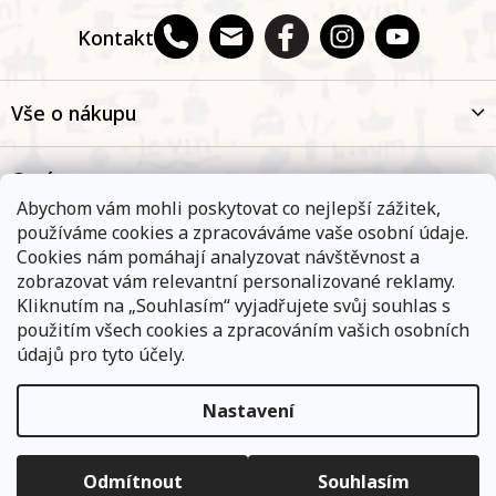
Kontakt
Vše o nákupu
O nás
Abychom vám mohli poskytovat co nejlepší zážitek,
používáme cookies a zpracováváme vaše osobní údaje.
Oblíbené kategorie
Cookies nám pomáhají analyzovat návštěvnost a
zobrazovat vám relevantní personalizované reklamy.
Kliknutím na „Souhlasím“ vyjadřujete svůj souhlas s
Kontakt
použitím všech cookies a zpracováním vašich osobních
údajů pro tyto účely.
Nastavení
Objednávky, které přijmeme a jsou uhrazeny do 11,00 hodin
expedujeme ještě v ten samý den. Vyčkejte prosím na
Copyright 2026
E-shop Na břehu Rhôny
. Všechna práva
informace od přepravní společnosti. Pokud jste zvolili osobní
vyhrazena.
Upravit nastavení cookies
vyzvednutí na některé z našich poboček - vyčkejte na informační
Odmítnout
Souhlasím