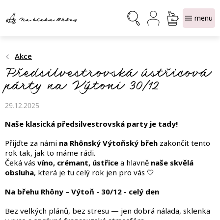
Přejít
NÁKUPNÍ
na
obsah
KOŠÍK
Akce
Předsilvestrovská ústřicová
párty na Výtoni 30/12
29.12.2025
Naše klasická předsilvestrovská party je tady!
Přijďte za námi
na Rhônský Výtoňský břeh
zakončit tento
rok tak, jak to máme rádi.
Čeká vás
víno, crémant, ústřice
a hlavně
naše skvělá
obsluha
, která je tu celý rok jen pro vás 🤍
Na břehu Rhôny – Výtoň -
30/12 -
celý den
Bez velkých plánů, bez stresu — jen dobrá nálada, sklenka