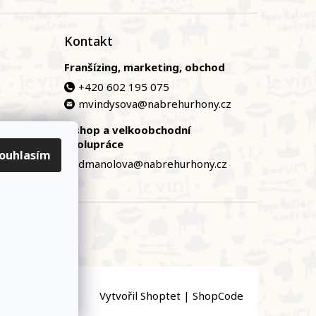
Kontakt
Franšízing, marketing, obchod
+420 602 195 075
mvindysova@nabrehurhony.cz
E-shop a velkoobchodní
zská
spolupráce
ouhlasím
dmanolova@nabrehurhony.cz
Vytvořil Shoptet
|
ShopCode