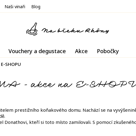
Naši vinaři
Blog
Vouchery a degustace
Akce
Pobočky
a E-SHOPU
MA - akce na E-SHOP
itelem prestižního koňakového domu. Nachází se na vyvýšenině
dě.
l Donathovi, kteří si toto místo zamilovali. S pomocí zkušenéh