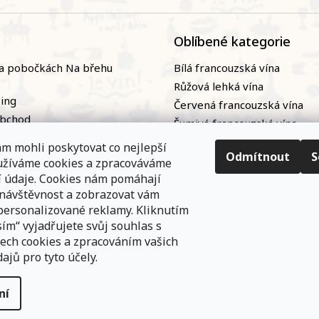
Oblíbené kategorie
a pobočkách Na břehu
Bílá francouzská vína
Růžová lehká vína
zing
Červená francouzská vína
obchod
Šumivá francouzská vína
naři
Naturální / přírodní francou
m mohli poskytovat co nejlepší
ky
vína|
Odmítnout
S
oužíváme cookies a zpracováváme
nání
Bag-in-box
í údaje. Cookies nám pomáhají
 návštěvnost a zobrazovat vám
personalizované reklamy. Kliknutím
ím“ vyjadřujete svůj souhlas s
ech cookies a zpracováním vašich
ajů pro tyto účely.
e
ní
na práva vyhrazena.
Upravit nastavení cookies