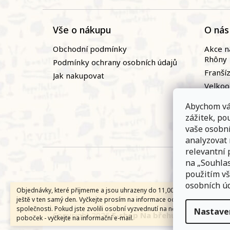
Vše o nákupu
O nás
Obchodní podmínky
Akce n
Rhôny
Podmínky ochrany osobních údajů
Franší
Jak nakupovat
Velko
Naši vi
Abychom vá
Novin
zážitek, p
Zaměst
vaše osobn
analyzovat
relevantní 
na „Souhlas
použitím vš
osobních úd
Objednávky, které přijmeme a jsou uhrazeny do 11,00 hodin expedujem
ještě v ten samý den. Vyčkejte prosím na informace od přepravní
společnosti. Pokud jste zvolili osobní vyzvednutí na některé z našich
Nastave
Copyright 2026
E-shop Na břehu Rhôny
. Všech
poboček - vyčkejte na informační e-mail.