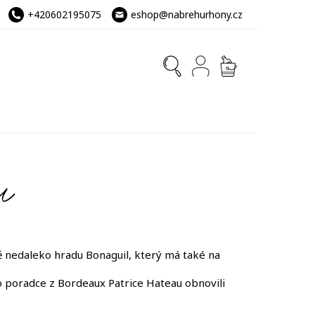
+420602195075
eshop@nabrehurhony.cz
NÁKUPNÍ
KOŠÍK
U
 nedaleko hradu Bonaguil, který má také na
o poradce z Bordeaux Patrice Hateau obnovili