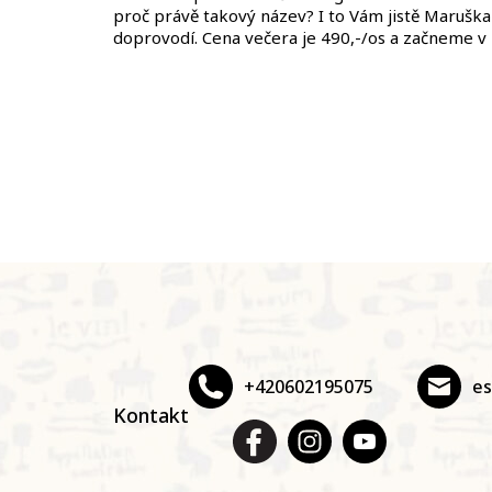
proč právě takový název? I to Vám jistě Marušk
doprovodí. Cena večera je 490,-/os a začneme v 
Z
á
p
a
t
+420602195075
e
í
Kontakt