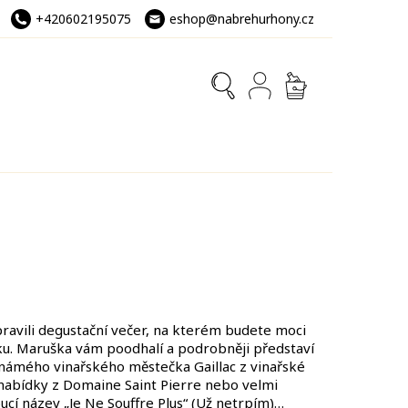
+420602195075
eshop@nabrehurhony.cz
NÁKUPNÍ
KOŠÍK
ravili degustační večer, na kterém budete moci
ku. Maruška vám poodhalí a podrobněji představí
známého vinařského městečka Gaillac z vinařské
ší nabídky z Domaine Saint Pierre nebo velmi
ucí název „Je Ne Souffre Plus“ (Už netrpím)…