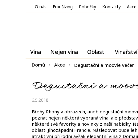
Přejít
O nás
Franšízing
Pobočky
Kontakty
Akce
na
obsah
Vína
Nejen vína
Oblasti
Vinařství
Domů
Akce
Degustační a moovie večer
Degustační a moovi
6.5.2018
Břehy Rhony v obrazech, aneb degustační moovie
poznat nejen některá vybraná vína, ale předsta
některé své favority a novinky z naší nabídky. 
oblasti Jihozápadní Francie. Následovat bude lehk
atraktivní přírodní avšak elegantní vína z Domai