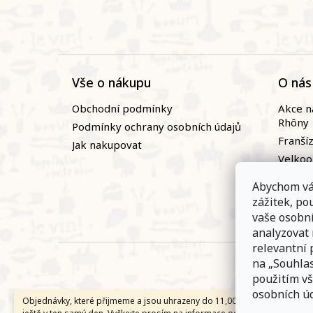
Vše o nákupu
O nás
Obchodní podmínky
Akce n
Rhôny
Podmínky ochrany osobních údajů
Franší
Jak nakupovat
Velko
Naši vi
Abychom vá
Novin
zážitek, p
Zaměst
vaše osobn
analyzovat
relevantní 
na „Souhlas
použitím vš
osobních úd
Objednávky, které přijmeme a jsou uhrazeny do 11,00 hodin expedujem