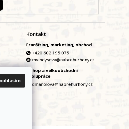
Kontakt
Franšízing, marketing, obchod
+420 602 195 075
mvindysova@nabrehurhony.cz
E-shop a velkoobchodní
zská
spolupráce
ouhlasím
dmanolova@nabrehurhony.cz