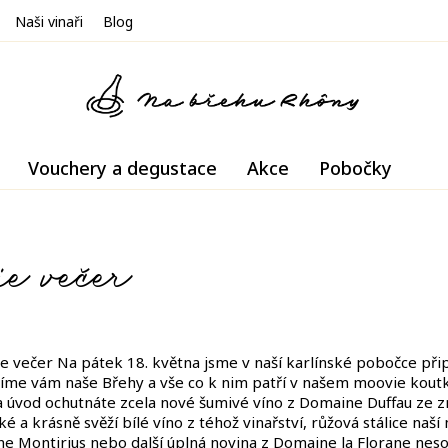
Naši vinaři
Blog
Vouchery a degustace
Akce
Pobočky
e večer
 večer Na pátek 18. května jsme v naší karlínské pobočce přip
víme vám naše Břehy a vše co k nim patří v našem moovie kout
Na úvod ochutnáte zcela nové šumivé víno z Domaine Duffau ze 
é a krásně svěží bílé víno z téhož vinařství, růžová stálice na
ne Montirius nebo další úplná novina z Domaine la Florane neso