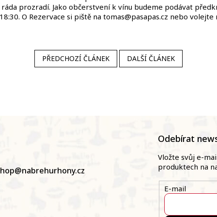
a ráda prozradí. Jako občerstvení k vínu budeme podávat předk
18:30. O Rezervace si piště na tomas@pasapas.cz nebo volejte n
PŘEDCHOZÍ ČLÁNEK
DALŠÍ ČLÁNEK
Odebírat news
Vložte svůj e-ma
produktech na n
shop
@
nabrehurhony.cz
E-mail