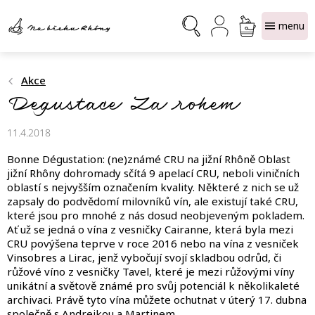
Přejít
NÁKUPNÍ
na
obsah
KOŠÍK
Akce
Degustace Za rohem
11.4.2018
Bonne Dégustation: (ne)známé CRU na jižní Rhôně Oblast
jižní Rhôny dohromady sčítá 9 apelací CRU, neboli viničních
oblastí s nejvyšším označením kvality. Některé z nich se už
zapsaly do podvědomí milovníků vín, ale existují také CRU,
které jsou pro mnohé z nás dosud neobjeveným pokladem.
Ať už se jedná o vína z vesničky Cairanne, která byla mezi
CRU povýšena teprve v roce 2016 nebo na vína z vesniček
Vinsobres a Lirac, jenž vybočují svojí skladbou odrůd, či
růžové víno z vesničky Tavel, které je mezi růžovými víny
unikátní a světově známé pro svůj potenciál k několikaleté
archivaci. Právě tyto vína můžete ochutnat v úterý 17. dubna
společně s Andrejkou a Martinem.