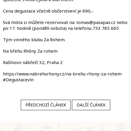
Cena degustace včetně občerstvení je 690,-.
Svá místa si můžete rezervovat na: tomas@pasapas.cz nebo
po 17. hodině (pondělí-sobota) na telefonu 733 785 665
Tým vinného klubu Za Rohem.
Na břehu Rhôny Za rohem
Rašínovo nábřeží 32, Praha 2
https://www.nabrehurhony.cz/na-brehu-rhony-za-rohem
#Degustacevín
PŘEDCHOZÍ ČLÁNEK
DALŠÍ ČLÁNEK
Z