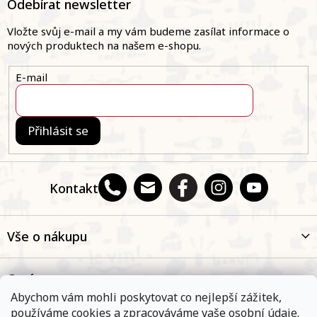
á
Odebírat newsletter
p
a
Vložte svůj e-mail a my vám budeme zasílat informace o
t
nových produktech na našem e-shopu.
í
E-mail
Přihlásit se
Kontakt
Vše o nákupu
O nás
Abychom vám mohli poskytovat co nejlepší zážitek,
používáme cookies a zpracováváme vaše osobní údaje.