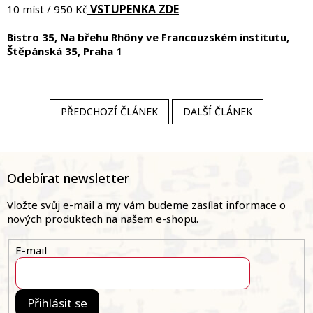
VSTUPENKA ZDE
10 míst / 950 Kč
Bistro 35, Na břehu Rhôny ve Francouzském institutu,
Štěpánská 35, Praha 1
PŘEDCHOZÍ ČLÁNEK
DALŠÍ ČLÁNEK
Z
á
Odebírat newsletter
p
a
Vložte svůj e-mail a my vám budeme zasílat informace o
t
nových produktech na našem e-shopu.
í
E-mail
Přihlásit se