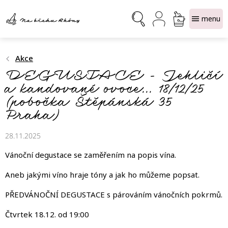
Přejít
NÁKUPNÍ
na
obsah
KOŠÍK
Akce
DEGUSTACE - Jehličí
a kandované ovoce... 18/12/25
(pobočka Štěpánská 35
Praha)
28.11.2025
Vánoční degustace se zaměřením na popis vína.
Aneb jakými víno hraje tóny a jak ho můžeme popsat.
PŘEDVÁNOČNÍ DEGUSTACE s párováním vánočních pokrmů.
Čtvrtek 18.12. od 19:00