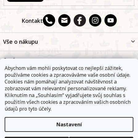
Kontakt
Vše o nákupu
O nás
Abychom vám mohli poskytovat co nejlepší zážitek,
používáme cookies a zpracováváme vaše osobní údaje.
Oblíbené kategorie
Cookies nám pomáhají analyzovat návštěvnost a
zobrazovat vám relevantní personalizované reklamy.
Kliknutím na „Souhlasím“ vyjadřujete svůj souhlas s
Kontakt
použitím všech cookies a zpracováním vašich osobních
údajů pro tyto účely.
Nastavení
Objednávky, které přijmeme a jsou uhrazeny do 11,00 hodin
expedujeme ještě v ten samý den. Vyčkejte prosím na
Copyright 2026
E-shop Na břehu Rhôny
. Všechna práva
informace od přepravní společnosti. Pokud jste zvolili osobní