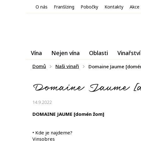
Přejít
O nás
Franšízing
Pobočky
Kontakty
Akce
na
obsah
Vína
Nejen vína
Oblasti
Vinařství
Domů
Naši vinaři
Domaine Jaume [domé
Domaine Jaume [
14.9.2022
DOMAINE JAUME [domén žom]
• Kde je najdeme?
Vinsobres