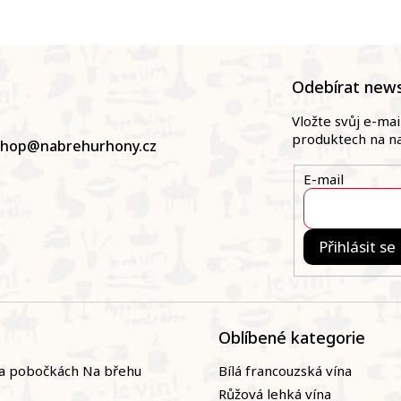
Odebírat news
Vložte svůj e-ma
produktech na n
shop
@
nabrehurhony.cz
E-mail
Přihlásit se
Oblíbené kategorie
a pobočkách Na břehu
Bílá francouzská vína
Růžová lehká vína