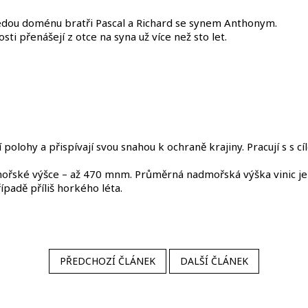
vedou doménu bratři Pascal a Richard se synem Anthonym.
ti přenášejí z otce na syna už více než sto let.
ní polohy a přispívají svou snahou k ochraně krajiny. Pracují s 
nadmořské výšce – až 470 mnm. Průměrná nadmořská výška vinic 
ípadě příliš horkého léta.
PŘEDCHOZÍ ČLÁNEK
DALŠÍ ČLÁNEK