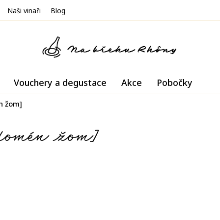
Naši vinaři
Blog
Vouchery a degustace
Akce
Pobočky
n žom]
domén žom]