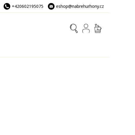
+420602195075
eshop@nabrehurhony.cz
NÁKUPNÍ
KOŠÍK