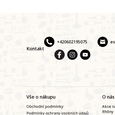
Z
á
p
a
t
+420602195075
e
í
Kontakt
Vše o nákupu
O nás
Obchodní podmínky
Akce n
Rhôny
Podmínky ochrany osobních údajů