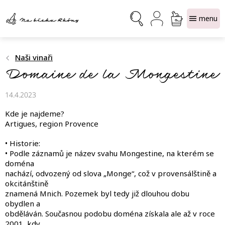
Přejít
NÁKUPNÍ
na
obsah
KOŠÍK
Naši vinaři
Domaine de la Mongestine
14.4.2023
Kde je najdeme?
Artigues, region Provence
• Historie:
• Podle záznamů je název svahu Mongestine, na kterém se
doména
nachází, odvozený od slova „Monge“, což v provensálštině a
okcitánštině
znamená Mnich. Pozemek byl tedy již dlouhou dobu
obydlen a
obděláván. Současnou podobu doména získala ale až v roce
2001, kdy