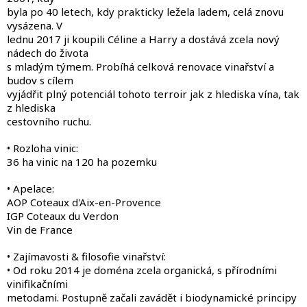
byla po 40 letech, kdy prakticky ležela ladem, celá znovu
vysázena. V
lednu 2017 ji koupili Céline a Harry a dostává zcela nový
nádech do života
s mladým týmem. Probíhá celková renovace vinařství a
budov s cílem
vyjádřit plný potenciál tohoto terroir jak z hlediska vína, tak
z hlediska
cestovního ruchu.
• Rozloha vinic:
36 ha vinic na 120 ha pozemku
• Apelace:
AOP Coteaux d'Aix-en-Provence
IGP Coteaux du Verdon
Vin de France
• Zajímavosti & filosofie vinařství:
• Od roku 2014 je doména zcela organická, s přírodními
vinifikačními
metodami. Postupně začali zavádět i biodynamické principy