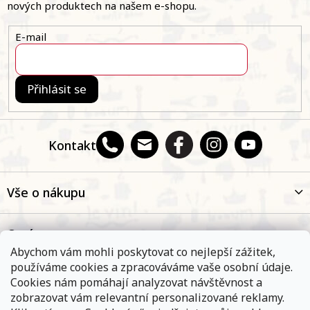
t
nových produktech na našem e-shopu.
í
E-mail
Přihlásit se
Kontakt
Vše o nákupu
O nás
Abychom vám mohli poskytovat co nejlepší zážitek,
používáme cookies a zpracováváme vaše osobní údaje.
Oblíbené kategorie
Cookies nám pomáhají analyzovat návštěvnost a
zobrazovat vám relevantní personalizované reklamy.