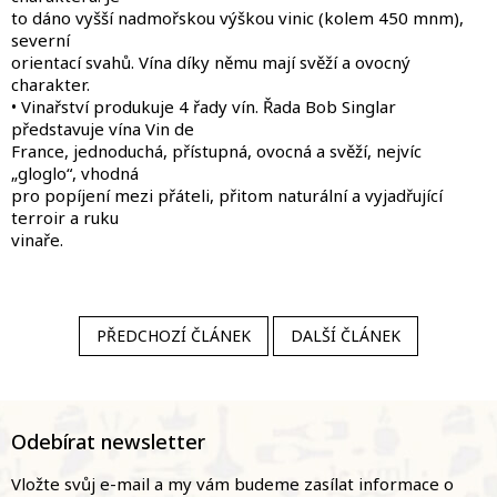
to dáno vyšší nadmořskou výškou vinic (kolem 450 mnm),
severní
orientací svahů. Vína díky němu mají svěží a ovocný
charakter.
• Vinařství produkuje 4 řady vín. Řada Bob Singlar
představuje vína Vin de
France, jednoduchá, přístupná, ovocná a svěží, nejvíc
„gloglo“, vhodná
pro popíjení mezi přáteli, přitom naturální a vyjadřující
terroir a ruku
vinaře.
PŘEDCHOZÍ ČLÁNEK
DALŠÍ ČLÁNEK
Z
á
Odebírat newsletter
p
a
Vložte svůj e-mail a my vám budeme zasílat informace o