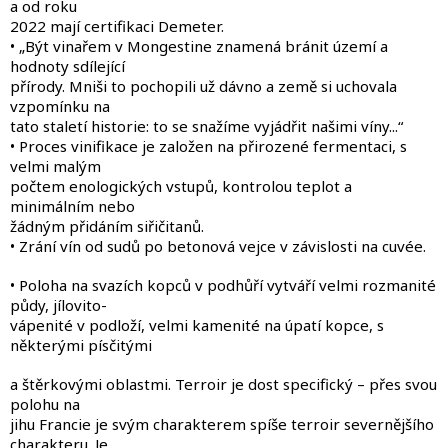
a od roku
2022 mají certifikaci Demeter.
• „Být vinařem v Mongestine znamená bránit území a
hodnoty sdílející
přírody. Mniši to pochopili už dávno a země si uchovala
vzpomínku na
tato staletí historie: to se snažíme vyjádřit našimi víny...“
• Proces vinifikace je založen na přirozené fermentaci, s
velmi malým
počtem enologických vstupů, kontrolou teplot a
minimálním nebo
žádným přidáním siřičitanů.
• Zrání vín od sudů po betonová vejce v závislosti na cuvée.
• Poloha na svazích kopců v podhůří vytváří velmi rozmanité
půdy, jílovito-
vápenité v podloží, velmi kamenité na úpatí kopce, s
některými písčitými
a štěrkovými oblastmi. Terroir je dost specifický – přes svou
polohu na
jihu Francie je svým charakterem spíše terroir severnějšího
charakteru. Je