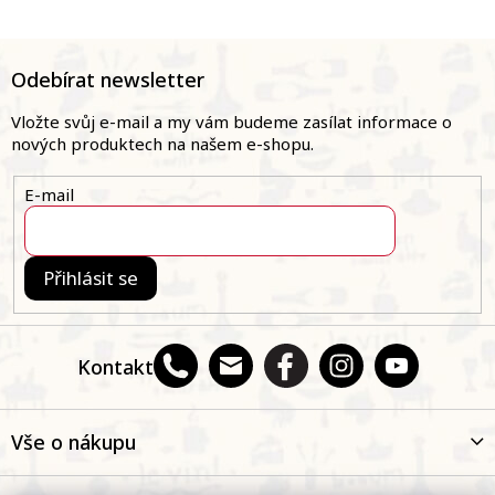
Z
á
Odebírat newsletter
p
a
Vložte svůj e-mail a my vám budeme zasílat informace o
t
nových produktech na našem e-shopu.
í
E-mail
Přihlásit se
Kontakt
Vše o nákupu