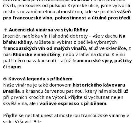
čtvrti, jen kousek od pulsující Krymské ulice, jsme vytvořili
místo s nezaměnitelnou atmosférou, kde se prolíná
vášeň
pro francouzské víno, pohostinnost a útulné prostředí
.
🍷
Autentická vinárna ve stylu Rhôny
Interiér, nabídka vín i lahodné dobroty – vše v duchu
Na
břehu Rhôny
. Můžete si vybírat z pečlivě vybraných
francouzských vín od malých vinařů
, ať už ve skleničce, z
naší
Rhônské vinné stěny
, nebo v lahvi na doma. K vínu
patří něco na zakousnutí – ať už
francouzské sýry, paštiky
či tapas
.
☕
Kávová legenda s příběhem
Naše vinárna je také domovem
historického kávovaru
Brasilia
, s krásnou červenou patinou, který nám sloužil už
při prvních krocích na Výtoni. Přijďte si vychutnat nejen
skvělá vína, ale i
voňavé espresso s příběhem
.
Přijďte se nechat unést atmosférou francouzské vinárny v
srdci Vršovic! 🍷✨