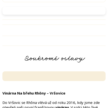
Soukromé oslavy
Vinárna Na břehu Rhôny – Vršovice
Do Vršovic se Rhôna vlévá už od roku 2016, kdy jsme zde
otevřeli naši první franšízovou
vinárnu
. V srdci této živé