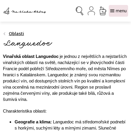
Přejít
NÁKUPNÍ
na
obsah
KOŠÍK
Oblasti
Languedoc
Vinařská oblast Languedoc
je jednou z největších a nejstarších
vinařských oblastí na světě, nacházející se v jihovýchodní části
Francie podél pobřeží Středozemního moře, od města Nîmes po
hranici s Katalánskem. Languedoc je známý svou rozmanitou
produkcí vín, od dostupných stolních vín po kvalitní a komplexní
vína oceněná na mezinárodní úrovni. Region se proslavil
zejména červenými víny, ale produkuje také bílá, růžová a
šumivá vína.
Charakteristika oblasti:
Geografie a klima:
Languedoc má středomořské podnebí
s horkými, suchými léty a mírnými zimami. Slunečné