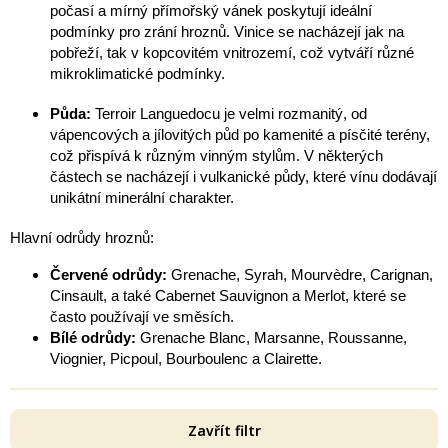
počasí a mírný přímořský vánek poskytují ideální
podmínky pro zrání hroznů. Vinice se nacházejí jak na
pobřeží, tak v kopcovitém vnitrozemí, což vytváří různé
mikroklimatické podmínky.
Půda:
Terroir Languedocu je velmi rozmanitý, od
vápencových a jílovitých půd po kamenité a písčité terény,
což přispívá k různým vinným stylům. V některých
částech se nacházejí i vulkanické půdy, které vínu dodávají
unikátní minerální charakter.
Hlavní odrůdy hroznů:
Červené odrůdy:
Grenache, Syrah, Mourvèdre, Carignan,
Cinsault, a také Cabernet Sauvignon a Merlot, které se
často používají ve směsích.
Bílé odrůdy:
Grenache Blanc, Marsanne, Roussanne,
Viognier, Picpoul, Bourboulenc a Clairette.
Zavřít filtr