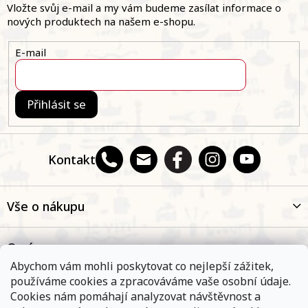
a
Vložte svůj e-mail a my vám budeme zasílat informace o
í
t
nových produktech na našem e-shopu.
p
í
r
v
E-mail
k
y
v
ý
Přihlásit se
p
i
s
u
Kontakt
Vše o nákupu
O nás
Abychom vám mohli poskytovat co nejlepší zážitek,
používáme cookies a zpracováváme vaše osobní údaje.
Oblíbené kategorie
Cookies nám pomáhají analyzovat návštěvnost a