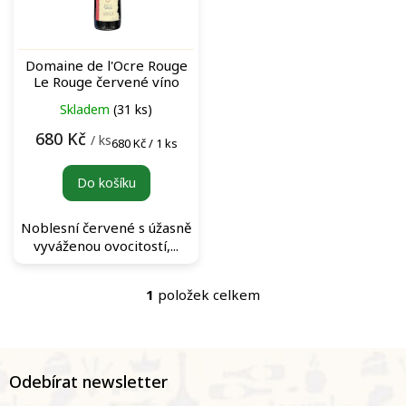
p
r
o
Domaine de l'Ocre Rouge
d
Le Rouge červené víno
u
Skladem
(31 ks)
k
t
680 Kč
/ ks
Měrná
680 Kč / 1 ks
ů
cena:
Do košíku
Noblesní červené s úžasně
vyváženou ovocitostí,...
1
položek celkem
O
v
l
á
Z
d
á
Odebírat newsletter
a
p
c