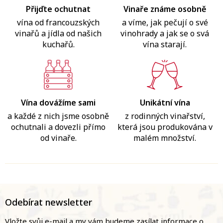
Přijďte ochutnat
Vinaře známe osobně
vína od francouzských
a víme, jak pečují o své
vinařů a jídla od našich
vinohrady a jak se o svá
kuchařů.
vína starají.
Vína dovážíme sami
Unikátní vína
a každé z nich jsme osobně
z rodinných vinařství,
ochutnali a dovezli přímo
která jsou produkována v
od vinaře.
malém množství.
Z
á
Odebírat newsletter
p
a
Vložte svůj e-mail a my vám budeme zasílat informace o