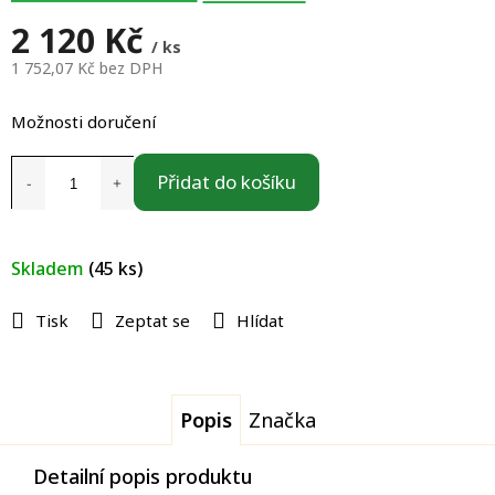
2 120 Kč
/ ks
1 752,07 Kč bez DPH
Měrná
cena:
Možnosti doručení
Přidat do košíku
Skladem
(45 ks)
Tisk
Zeptat se
Hlídat
Popis
Značka
Detailní popis produktu