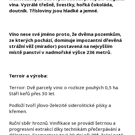
vína. Vyzrálé třešně, švestky, hořká čokoláda,
doutník. Třísloviny jsou hladké a jemné.
Víno nese své jméno proto, že dvěma pozemkům,
ze kterých pochází, dominuje impozantní dřevěná
strážní věž (mirador) postavená na nejvyšším
místě panství v nadmořské výšce 236 metrů.
Terroir a výroba:
Terroir: Dvě parcely vinic o rozloze pouhých 0,5 ha.
Stáří keřů přes 30 let.
Podloží tvoří jílovo-železité siderolitické písky a
křemen.
Ruční sběr hroznů. Vinifikace se provádí šetrnou a
progresivní extrakcí díky technikám přečerpávání a