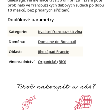
délestage. Fermentace trvá 30 dní při 28°. Zrání poté
probíhalo ve francouzských dubových sudech po dobu
10 měsíců, bez přidaných siřičitanů.
Doplňkové parametry
Kategorie
:
Kvalitní francouzská vína
Doména
:
Domaine de Bonaquil
Oblast
:
Jihozápad Francie
Vinohradnictví
:
Organické (BIO)
Proč nakoupit u nás?