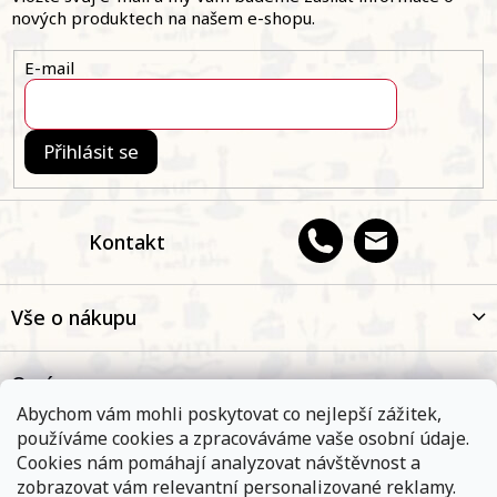
t
nových produktech na našem e-shopu.
í
E-mail
Přihlásit se
Kontakt
Vše o nákupu
O nás
Abychom vám mohli poskytovat co nejlepší zážitek,
používáme cookies a zpracováváme vaše osobní údaje.
Oblíbené kategorie
Cookies nám pomáhají analyzovat návštěvnost a
zobrazovat vám relevantní personalizované reklamy.