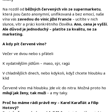
v
ý
Na rozdíl od
běžných červených vín ze supermarketu
,
p
která jsou často anonymní, unifikovaná a bez emocí, naše
i
vína vás
zavedou do vinic jižní Francie
– ucítíte v nich
s
slunce, vítr a práci konkrétního člověka.
Ano, cena je vyšší.
u
Ale důvod je jednoduchý – platíte za kvalitu, ne za
marketing.
A kdy pít červené víno?
Večer ve dvou nebo s přáteli
K vydatnějším jídlům – maso, sýr, ragú
V chladnějších dnech, nebo kdykoli, když chcete hloubku a
klid
Červené víno má hloubku. Jde víc do nitra. Možná proto ho
milují jak ženy, tak muži
– a my taky.
Proč ho máme rádi právě my – Karel Karafiát a Filip
Hotový?