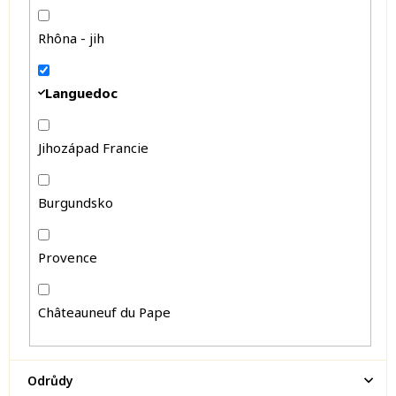
Rhôna - jih
Languedoc
Jihozápad Francie
Burgundsko
Provence
Châteauneuf du Pape
Odrůdy