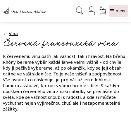
Přejít
NÁKUPNÍ
na
obsah
KOŠÍK
Vína
Červená francouzská vína
K červenému vínu patří jak vážnost, tak i hravost. Na břehu
Rhôny bereme výběr každé lahve velmi vážně – od chvíle,
kdy ji pečlivě vybereme, až po okamžik, kdy se její obsah
ocitne ve vaší skleničce. To je naše vášeň a zodpovědnost.
Vše ostatní, co následuje, je pro nás už jen o lehkosti,
humoru a zábavě, kterou s vámi chceme sdílet. S každým
douškem červeného vína z naší nabídky se přenášíte do
světa, kde se vážnost snoubí s radostí, a kde si můžete
vychutnat nejen výjimečnou chuť, ale i nezapomenutelné
zážitky.