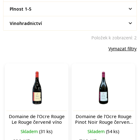
Plnost 1-5
Vinohradnictví
Položek k zobrazení:
2
Vymazat filtry
V
ý
p
i
s
p
r
o
Domaine de l'Ocre Rouge
Domaine de l'Ocre Rouge
d
Le Rouge červené víno
Pinot Noir Rouge červené
u
víno
Skladem
(31 ks)
Skladem
(54 ks)
k