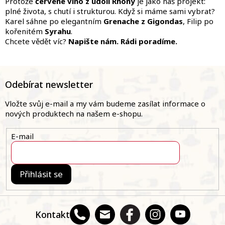
Protože
červené víno z údolí Rhôny
je jako náš projekt:
plné života, s chutí i strukturou. Když si máme sami vybrat?
Karel sáhne po elegantním
Grenache z Gigondas
, Filip po
kořenitém
Syrahu
.
Chcete vědět víc?
Napište nám. Rádi poradíme.
Z
á
Odebírat newsletter
p
a
Vložte svůj e-mail a my vám budeme zasílat informace o
t
nových produktech na našem e-shopu.
í
E-mail
Přihlásit se
Kontakt