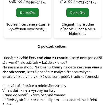
t
680 Kč
712 Kč
/ ks
/ ks
Měrná
Měrná
680 Kč / 1 ks
712 Kč / 1 ks
ů
cena:
cena:
Do košíku
Do košíku
Noblesní červené s úžasně
Elegantní, přírodně
vyváženou ovocitostí,...
působící Pinot Noir s
hlubokou...
2
položek celkem
O
v
l
Hledáte
skvělé červené víno z Francie
, které není jen další
á
„červené“, ale zážitek v každé sklence?
d
Na našem e-shopu
Na břehu Rhôny
najdete
červená vína s
a
charakterem
, která pochází z malých francouzských
c
vinařství, kde víno vzniká s úctou k půdě, tradici a řemeslu.
í
p
Poctivá ruční práce a minimální zásahy
r
Vína s duší – ne z výroby na litry
v
Přímo od vinařů, které osobně známe
k
Pečlivě vybíráno Karlem a Filipem – zakladateli Na břehu
y
Rhôny