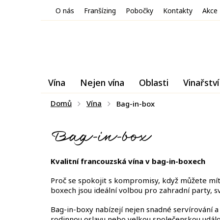
Přejít
O nás
Franšízing
Pobočky
Kontakty
Akce
na
obsah
Vína
Nejen vína
Oblasti
Vinařství
Domů
Vína
Bag-in-box
Bag-in-box
Kvalitní francouzská vína v bag-in-boxech
Proč se spokojit s kompromisy, když můžete mít 
boxech jsou ideální volbou pro zahradní party, sv
Bag-in-boxy nabízejí nejen snadné servírování a 
rodinnou oslavu nebo velkou společenskou událos