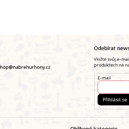
Odebírat news
Vložte svůj e-ma
produktech na n
shop
@
nabrehurhony.cz
E-mail
Přihlásit se
Oblíbené kategorie