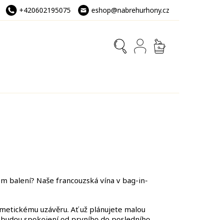
+420602195075
eshop@nabrehurhony.cz
NÁKUPNÍ
KOŠÍK
ém balení? Naše francouzská vína v bag-in-
ermetickému uzávěru. Ať už plánujete malou
té budou spokojení od prvního do posledního