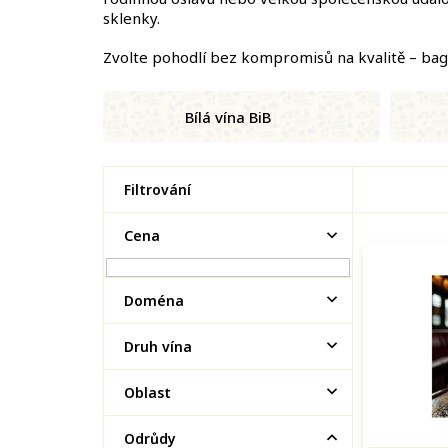
sklenky.
Zvolte pohodlí bez kompromisů na kvalitě – bag-i
Bílá vína BiB
P
Cena
o
V
s
ý
t
Doména
p
r
i
a
s
Druh vína
n
p
n
r
Oblast
í
o
p
d
Odrůdy
a