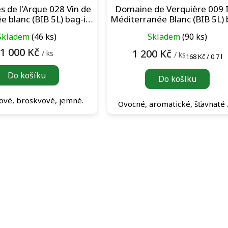
s de l'Arque 028 Vin de
Domaine de Verquière 009 
e blanc (BIB 5L) bag-in-
Méditerranée Blanc (BIB 5L) 
box bílé víno
in-box bílé víno
Skladem
(46 ks)
Skladem
(90 ks)
1 000 Kč
1 200 Kč
/ ks
/ ks
Měrná
168 Kč / 0.7 l
cena:
Do košíku
Do košíku
ové, broskvové, jemné.
Ovocné, aromatické, šťavnat
O
v
l
á
d
a
c
í
p
r