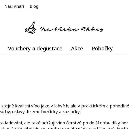
Naši vinaři
Blog
Vouchery a degustace
Akce
Pobočky
stejně kvalitní víno jako v lahvích, ale v praktickém a pohodln
atby, oslavy, firemní večírky a rozlučky.
skladování, ale také udržují víno čerstvé po delší dobu díky h
t, naše kvalitní vína v tomto formátu vám zajistí, že vaši hos