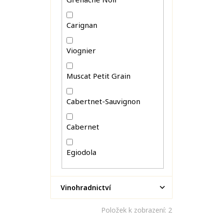
Carignan
Viognier
Muscat Petit Grain
Cabertnet-Sauvignon
Cabernet
Egiodola
Vinohradnictví
Položek k zobrazení:
2