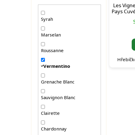
u
n
Les Vigne
k
e
Pays Cuvé
t
l
Syrah
ů
Marselan
Roussanne
Hřebíčk
Vermentino
Grenache Blanc
Sauvignon Blanc
Clairette
Chardonnay