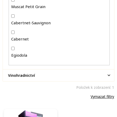
Muscat Petit Grain
Cabertnet-Sauvignon
Cabernet
Egiodola
Vinohradnictví
Položek k zobrazení:
1
Vymazat filtry
V
ý