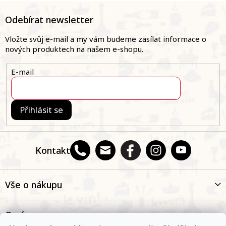
á
Z
d
á
Odebírat newsletter
a
p
c
a
Vložte svůj e-mail a my vám budeme zasílat informace o
í
t
nových produktech na našem e-shopu.
p
í
r
v
E-mail
k
y
v
ý
Přihlásit se
p
i
s
u
Kontakt
Vše o nákupu
O nás