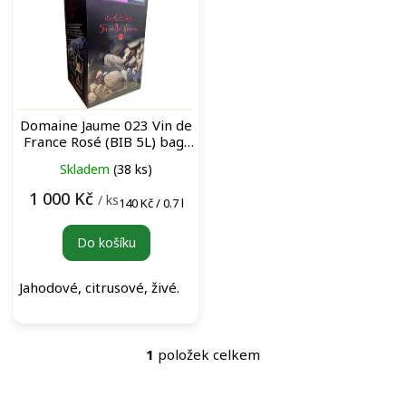
p
i
s
p
r
o
Domaine Jaume 023 Vin de
d
France Rosé (BIB 5L) bag-
u
in-box růžové víno
Skladem
(38 ks)
k
t
1 000 Kč
/ ks
Měrná
140 Kč / 0.7 l
ů
cena:
Do košíku
Jahodové, citrusové, živé.
1
položek celkem
O
v
l