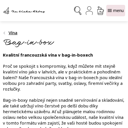
Přejít
NÁKUPNÍ
na
obsah
KOŠÍK
Vína
Bag-in-box
Kvalitní francouzská vína v bag-in-boxech
Proč se spokojit s kompromisy, když můžete mít stejně
kvalitní víno jako v lahvích, ale v praktickém a pohodlném
balení? Naše francouzská vína v bag-in-boxech jsou ideální
volbou pro zahradní party, svatby, oslavy, firemní večírky a
rozlučky.
Bag-in-boxy nabízejí nejen snadné servírování a skladování,
ale také udržují víno čerstvé po delší dobu díky
hermetickému uzávěru. Ať už plánujete malou rodinnou
oslavu nebo velkou společenskou událost, naše kvalitní vína
v tomto formátu vám zajistí, že vaši hosté budou spokojení